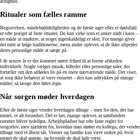
ærlighed.
Ritualer som fælles ramme
Begravelsen, mindehøjtideligheden og de første uger efter et dødsfald
er ofte præget af faste ritualer. De kan virke som et anker midt i kaos –
en måde at markere, at noget uigenkaldeligt er sket. For mange giver
det trøst at følge traditionerne, mens andre oplever, at de ikke afspejler
deres personlige måde at sørge på.
I de senere år er der kommet større frihed til at forme afskeden
individuelt. Nogle vælger musik, billeder eller personlige taler, der
fortæller om den afdødes liv på en mere nærværende måde. Det viser,
at sorg ikke behøver at være ensartet – den kan udtrykkes på mange
måder, så længe den føles ægte.
Når sorgen møder hverdagen
Efter de første uger vender hverdagen tilbage – men for den, der har
mistet, er alt forandret. Det er her, mange oplever, at samfundets
rammer bliver tydeligst. Arbejdspladser har ofte faste regler for
sorgorlov, men sjældent for, hvordan man støtter en kollega, der vender
tilbage med et åbent sår. Venner og familie kan være usikre på, hvor
meget de skal spørge, og hvornår de skal lade være.