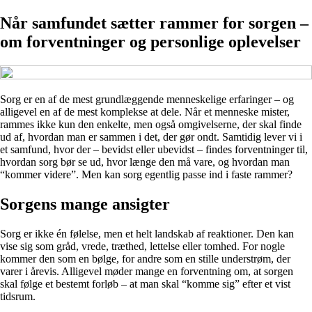
Når samfundet sætter rammer for sorgen –
om forventninger og personlige oplevelser
Sorg er en af de mest grundlæggende menneskelige erfaringer – og
alligevel en af de mest komplekse at dele. Når et menneske mister,
rammes ikke kun den enkelte, men også omgivelserne, der skal finde
ud af, hvordan man er sammen i det, der gør ondt. Samtidig lever vi i
et samfund, hvor der – bevidst eller ubevidst – findes forventninger til,
hvordan sorg bør se ud, hvor længe den må vare, og hvordan man
“kommer videre”. Men kan sorg egentlig passe ind i faste rammer?
Sorgens mange ansigter
Sorg er ikke én følelse, men et helt landskab af reaktioner. Den kan
vise sig som gråd, vrede, træthed, lettelse eller tomhed. For nogle
kommer den som en bølge, for andre som en stille understrøm, der
varer i årevis. Alligevel møder mange en forventning om, at sorgen
skal følge et bestemt forløb – at man skal “komme sig” efter et vist
tidsrum.