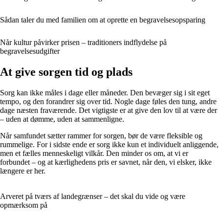
Sådan taler du med familien om at oprette en begravelsesopsparing
Når kultur påvirker prisen – traditioners indflydelse på
begravelsesudgifter
At give sorgen tid og plads
Sorg kan ikke måles i dage eller måneder. Den bevæger sig i sit eget
tempo, og den forandrer sig over tid. Nogle dage føles den tung, andre
dage næsten fraværende. Det vigtigste er at give den lov til at være der
– uden at dømme, uden at sammenligne.
Når samfundet sætter rammer for sorgen, bør de være fleksible og
rummelige. For i sidste ende er sorg ikke kun et individuelt anliggende,
men et fælles menneskeligt vilkår. Den minder os om, at vi er
forbundet – og at kærlighedens pris er savnet, når den, vi elsker, ikke
længere er her.
Arveret på tværs af landegrænser – det skal du vide og være
opmærksom på