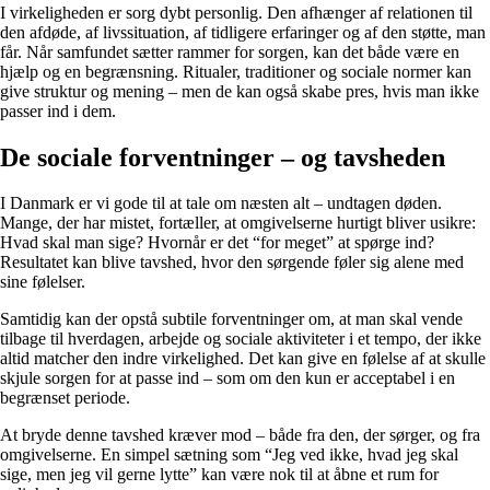
I virkeligheden er sorg dybt personlig. Den afhænger af relationen til
den afdøde, af livssituation, af tidligere erfaringer og af den støtte, man
får. Når samfundet sætter rammer for sorgen, kan det både være en
hjælp og en begrænsning. Ritualer, traditioner og sociale normer kan
give struktur og mening – men de kan også skabe pres, hvis man ikke
passer ind i dem.
De sociale forventninger – og tavsheden
I Danmark er vi gode til at tale om næsten alt – undtagen døden.
Mange, der har mistet, fortæller, at omgivelserne hurtigt bliver usikre:
Hvad skal man sige? Hvornår er det “for meget” at spørge ind?
Resultatet kan blive tavshed, hvor den sørgende føler sig alene med
sine følelser.
Samtidig kan der opstå subtile forventninger om, at man skal vende
tilbage til hverdagen, arbejde og sociale aktiviteter i et tempo, der ikke
altid matcher den indre virkelighed. Det kan give en følelse af at skulle
skjule sorgen for at passe ind – som om den kun er acceptabel i en
begrænset periode.
At bryde denne tavshed kræver mod – både fra den, der sørger, og fra
omgivelserne. En simpel sætning som “Jeg ved ikke, hvad jeg skal
sige, men jeg vil gerne lytte” kan være nok til at åbne et rum for