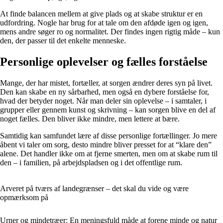
At finde balancen mellem at give plads og at skabe struktur er en
udfordring. Nogle har brug for at tale om den afdøde igen og igen,
mens andre søger ro og normalitet. Der findes ingen rigtig måde – kun
den, der passer til det enkelte menneske.
Personlige oplevelser og fælles forståelse
Mange, der har mistet, fortæller, at sorgen ændrer deres syn på livet.
Den kan skabe en ny sårbarhed, men også en dybere forståelse for,
hvad der betyder noget. Når man deler sin oplevelse – i samtaler, i
grupper eller gennem kunst og skrivning – kan sorgen blive en del af
noget fælles. Den bliver ikke mindre, men lettere at bære.
Samtidig kan samfundet lære af disse personlige fortællinger. Jo mere
åbent vi taler om sorg, desto mindre bliver presset for at “klare den”
alene. Det handler ikke om at fjerne smerten, men om at skabe rum til
den – i familien, på arbejdspladsen og i det offentlige rum.
Arveret på tværs af landegrænser – det skal du vide og være
opmærksom på
Urner og mindetræer: En meningsfuld måde at forene minde og natur