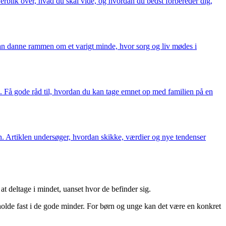
overblik over, hvad du skal vide, og hvordan du bedst forbereder dig,
n kan danne rammen om et varigt minde, hvor sorg og liv mødes i
 Få gode råd til, hvordan du kan tage emnet op med familien på en
den. Artiklen undersøger, hvordan skikke, værdier og nye tendenser
t deltage i mindet, uanset hvor de befinder sig.
t holde fast i de gode minder. For børn og unge kan det være en konkret