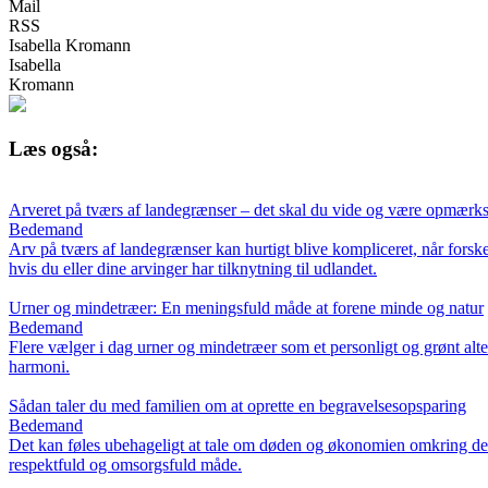
Mail
RSS
Isabella Kromann
Isabella
Kromann
Læs også:
Arveret på tværs af landegrænser – det skal du vide og være opmærk
Bedemand
Arv på tværs af landegrænser kan hurtigt blive kompliceret, når forskel
hvis du eller dine arvinger har tilknytning til udlandet.
Urner og mindetræer: En meningsfuld måde at forene minde og natur
Bedemand
Flere vælger i dag urner og mindetræer som et personligt og grønt alte
harmoni.
Sådan taler du med familien om at oprette en begravelsesopsparing
Bedemand
Det kan føles ubehageligt at tale om døden og økonomien omkring den
respektfuld og omsorgsfuld måde.