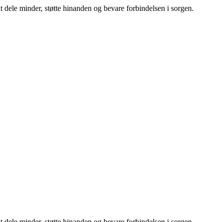
 at dele minder, støtte hinanden og bevare forbindelsen i sorgen.
 at dele minder, støtte hinanden og bevare forbindelsen i sorgen.