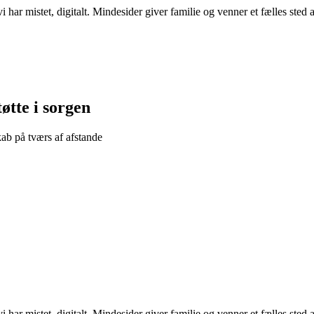
i har mistet, digitalt. Mindesider giver familie og venner et fælles sted
øtte i sorgen
ab på tværs af afstande
i har mistet, digitalt. Mindesider giver familie og venner et fælles sted