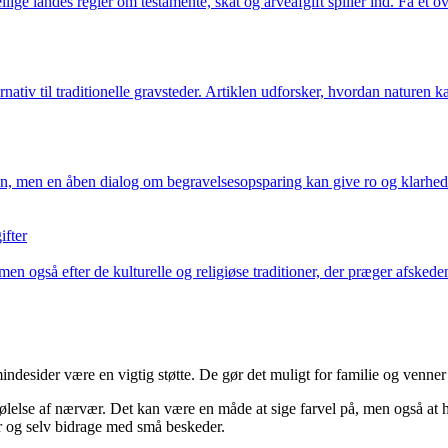
lige landes regler om testamente, skat og arveafgift spiller ind. Få et 
rnativ til traditionelle gravsteder. Artiklen udforsker, hvordan nature
, men en åben dialog om begravelsesopsparing kan give ro og klarhed.
ifter
 men også efter de kulturelle og religiøse traditioner, der præger afske
desider være en vigtig støtte. De gør det muligt for familie og venner a
en følelse af nærvær. Det kan være en måde at sige farvel på, men også a
ier og selv bidrage med små beskeder.