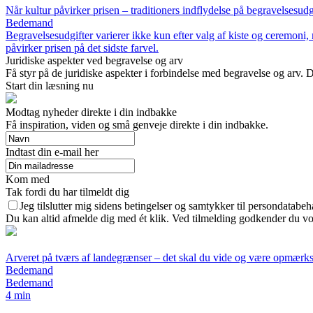
Når kultur påvirker prisen – traditioners indflydelse på begravelsesudg
Bedemand
Begravelsesudgifter varierer ikke kun efter valg af kiste og ceremoni,
påvirker prisen på det sidste farvel.
Juridiske aspekter ved begravelse og arv
Få styr på de juridiske aspekter i forbindelse med begravelse og arv. 
Start din læsning nu
Modtag nyheder direkte i din indbakke
Få inspiration, viden og små genveje direkte i din indbakke.
Indtast din e-mail her
Kom med
Tak fordi du har tilmeldt dig
Jeg tilslutter mig sidens betingelser og samtykker til persondatabeh
Du kan altid afmelde dig med ét klik. Ved tilmelding godkender du vor
Arveret på tværs af landegrænser – det skal du vide og være opmærk
Bedemand
Bedemand
4 min