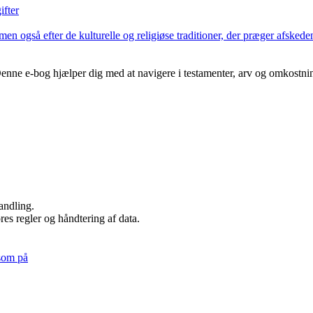
ifter
 men også efter de kulturelle og religiøse traditioner, der præger afske
Denne e-bog hjælper dig med at navigere i testamenter, arv og omkostning
andling.
es regler og håndtering af data.
som på