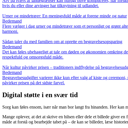
Arv på tværs af landegrænser kan hurtigt blive kompliceret, når forskel
hvis du eller dine arvinger har tilknytning til udlandet.
Urner og mindetræer: En meningsfuld måde at forene minde og natur
Bedemand
Flere vælger i dag urner og mindetræer som et personligt og grønt alte
harmoni.
Sådan taler du med familien om at oprette en begravelsesopsparing
Bedemand
Det kan føles ubehageligt at tale om døden og økonomien omkring den
respektfuld og omsorgsfuld måde.
Når kultur påvirker prisen – traditioners indflydelse på begravelsesudg
Bedemand
Begravelsesudgifter varierer ikke kun efter valg af kiste og ceremoni,
påvirker prisen på det sidste farvel.
Digital støtte i en svær tid
Sorg kan føles ensom, især når man bor langt fra hinanden. Her kan min
Mange oplever, at det at skrive en hilsen eller dele et billede giver 
måde at forstå og bearbejde tabet på – de kan se billeder, læse histor