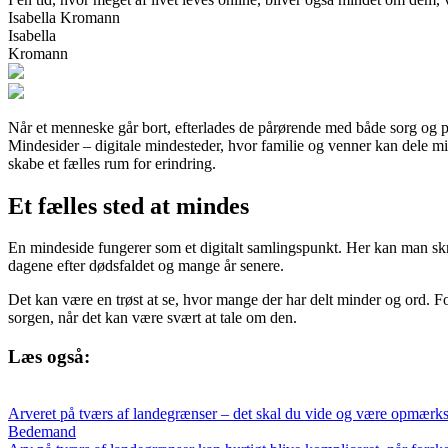
Isabella Kromann
Isabella
Kromann
Når et menneske går bort, efterlades de pårørende med både sorg og pra
Mindesider – digitale mindesteder, hvor familie og venner kan dele mi
skabe et fælles rum for erindring.
Et fælles sted at mindes
En mindeside fungerer som et digitalt samlingspunkt. Her kan man skrive
dagene efter dødsfaldet og mange år senere.
Det kan være en trøst at se, hvor mange der har delt minder og ord. Fo
sorgen, når det kan være svært at tale om den.
Læs også:
Arveret på tværs af landegrænser – det skal du vide og være opmærk
Bedemand