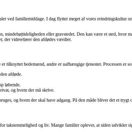
aler ved familiemiddage. I dag flytter meget af vores erindringskultur on
sen, mindehøjtideligheden eller gravstedet. Den kan være et sted, hvor
er, der viderefører den afdødes værdier.
 er tilknyttet bedemænd, andre er uafhængige tjenester. Processen er so
 den afdøde.
 op løbende.
privat, og hvem der må skrive.
ruges, og hvem der skal have adgang. På den måde bliver det et trygt og
 for taknemmelighed og liv. Mange familier oplever, at siden udvikler sig