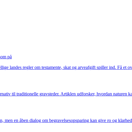
som på
lige landes regler om testamente, skat og arveafgift spiller ind. Få et 
rnativ til traditionelle gravsteder. Artiklen udforsker, hvordan nature
, men en åben dialog om begravelsesopsparing kan give ro og klarhed.