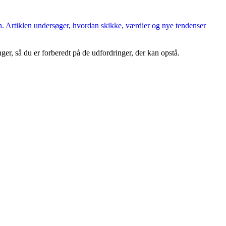
den. Artiklen undersøger, hvordan skikke, værdier og nye tendenser
er, så du er forberedt på de udfordringer, der kan opstå.