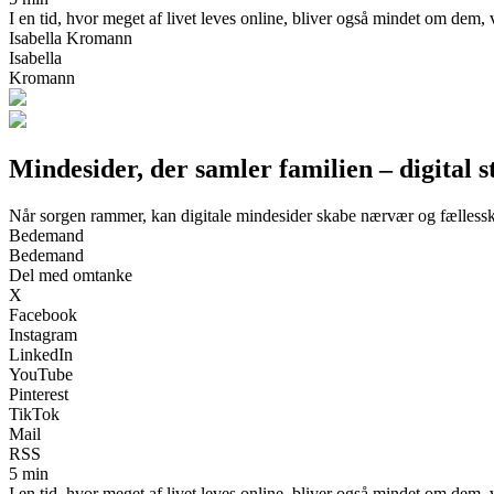
I en tid, hvor meget af livet leves online, bliver også mindet om dem, v
Isabella Kromann
Isabella
Kromann
Mindesider, der samler familien – digital st
Når sorgen rammer, kan digitale mindesider skabe nærvær og fællessk
Bedemand
Bedemand
Del med omtanke
X
Facebook
Instagram
LinkedIn
YouTube
Pinterest
TikTok
Mail
RSS
5 min
I en tid, hvor meget af livet leves online, bliver også mindet om dem, v