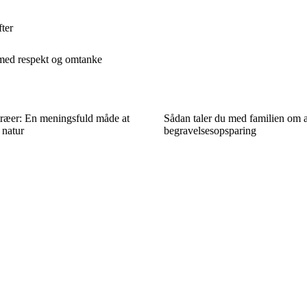
fter
 med respekt og omtanke
ræer: En meningsfuld måde at
Sådan taler du med familien om a
 natur
begravelsesopsparing