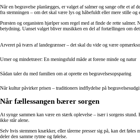
Når en begravelse planlægges, er valget af salmer og sange ofte et af
fra stemningen – om det skal være lys og håbefuldt eller mere stille og
Præsten og organisten hjælper som regel med at finde de rette salmer. N
betydning. Uanset valget bliver musikken en del af fortællingen om de
Arveret på tværs af landegrænser – det skal du vide og være opmærks
Urner og mindetræer: En meningsfuld måde at forene minde og natur
Sådan taler du med familien om at oprette en begravelsesopsparing
Når kultur påvirker prisen – traditioners indflydelse på begravelsesudgi
Når fællessangen bærer sorgen
At synge sammen kan være en stærk oplevelse – især i sorgens stund. Fæl
ikke står alene.
Selv hvis stemmen knækker, eller tårerne presser sig på, kan det føles m
deler den samme rytme og følelse.