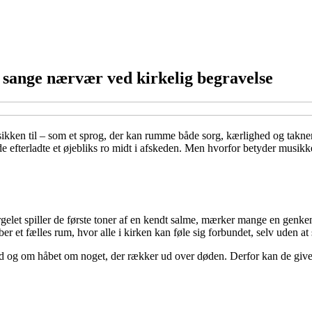
sange nærvær ved kirkelig begravelse
musikken til – som et sprog, der kan rumme både sorg, kærlighed og takn
e efterladte et øjebliks ro midt i afskeden. Men hvorfor betyder musik
 orgelet spiller de første toner af en kendt salme, mærker mange en ge
ber et fælles rum, hvor alle i kirken kan føle sig forbundet, selv uden at
ed og om håbet om noget, der rækker ud over døden. Derfor kan de give 