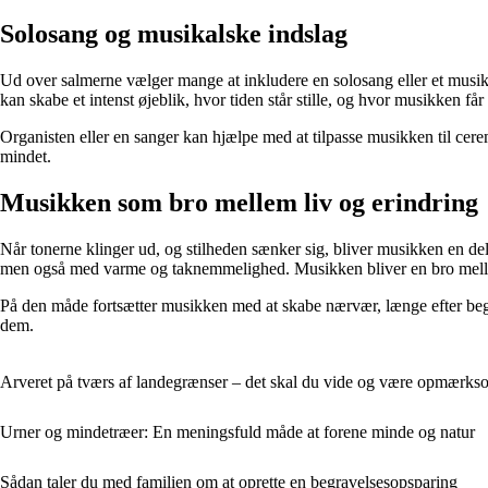
Solosang og musikalske indslag
Ud over salmerne vælger mange at inkludere en solosang eller et musiks
kan skabe et intenst øjeblik, hvor tiden står stille, og hvor musikken får lo
Organisten eller en sanger kan hjælpe med at tilpasse musikken til cerem
mindet.
Musikken som bro mellem liv og erindring
Når tonerne klinger ud, og stilheden sænker sig, bliver musikken en del
men også med varme og taknemmelighed. Musikken bliver en bro mellem d
På den måde fortsætter musikken med at skabe nærvær, længe efter begra
dem.
Arveret på tværs af landegrænser – det skal du vide og være opmærks
Urner og mindetræer: En meningsfuld måde at forene minde og natur
Sådan taler du med familien om at oprette en begravelsesopsparing