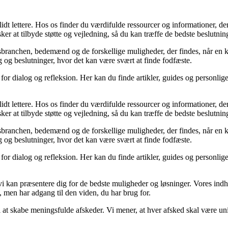
lidt lettere. Hos os finder du værdifulde ressourcer og informationer, d
r at tilbyde støtte og vejledning, så du kan træffe de bedste beslutning
sbranchen, bedemænd og de forskellige muligheder, der findes, når en kæ
 og beslutninger, hvor det kan være svært at finde fodfæste.
or dialog og refleksion. Her kan du finde artikler, guides og personlige 
lidt lettere. Hos os finder du værdifulde ressourcer og informationer, d
r at tilbyde støtte og vejledning, så du kan træffe de bedste beslutning
sbranchen, bedemænd og de forskellige muligheder, der findes, når en kæ
 og beslutninger, hvor det kan være svært at finde fodfæste.
or dialog og refleksion. Her kan du finde artikler, guides og personlige 
i kan præsentere dig for de bedste muligheder og løsninger. Vores indho
s, men har adgang til den viden, du har brug for.
til at skabe meningsfulde afskeder. Vi mener, at hver afsked skal være u