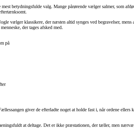
 de mest betydningsfulde valg. Mange pårørende vælger salmer, som afdø
 eftertænksomt.
ogle vælger klassikere, der næsten altid synges ved begravelser, mens a
t menneske, der tages afsked med.
om på
fter
lessangen giver de efterladte noget at holde fast i, når ordene ellers 
eningsfuldt at deltage. Det er ikke præstationen, der tæller, men nærvære