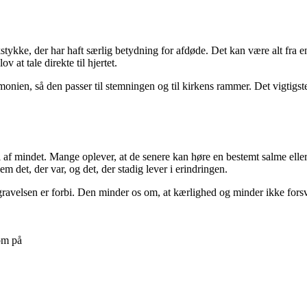
tykke, der har haft særlig betydning for afdøde. Det kan være alt fra 
v at tale direkte til hjertet.
onien, så den passer til stemningen og til kirkens rammer. Det vigtigste
 af mindet. Mange oplever, at de senere kan høre en bestemt salme eller 
et, der var, og det, der stadig lever i erindringen.
velsen er forbi. Den minder os om, at kærlighed og minder ikke forsvin
om på