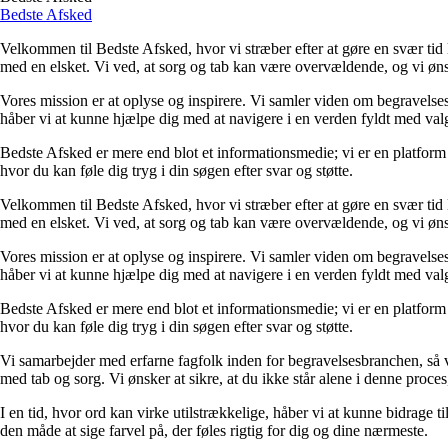
Bedste Afsked
Velkommen til Bedste Afsked, hvor vi stræber efter at gøre en svær tid 
med en elsket. Vi ved, at sorg og tab kan være overvældende, og vi ønske
Vores mission er at oplyse og inspirere. Vi samler viden om begravelse
håber vi at kunne hjælpe dig med at navigere i en verden fyldt med valg
Bedste Afsked er mere end blot et informationsmedie; vi er en platform f
hvor du kan føle dig tryg i din søgen efter svar og støtte.
Velkommen til Bedste Afsked, hvor vi stræber efter at gøre en svær tid 
med en elsket. Vi ved, at sorg og tab kan være overvældende, og vi ønske
Vores mission er at oplyse og inspirere. Vi samler viden om begravelse
håber vi at kunne hjælpe dig med at navigere i en verden fyldt med valg
Bedste Afsked er mere end blot et informationsmedie; vi er en platform f
hvor du kan føle dig tryg i din søgen efter svar og støtte.
Vi samarbejder med erfarne fagfolk inden for begravelsesbranchen, så v
med tab og sorg. Vi ønsker at sikre, at du ikke står alene i denne proce
I en tid, hvor ord kan virke utilstrækkelige, håber vi at kunne bidrage 
den måde at sige farvel på, der føles rigtig for dig og dine nærmeste.