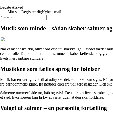
Bedste Afsked
Min side
Registrér dig
Nyhedsmail
Musik som minde – sådan skaber salmer og 
Når et menneske dør, bliver ord ofte utilstrækkelige. I stedet træder 
central rolle. De binder minderne sammen, skaber fællesskab og giver d
livets mest sårbare stunder?
Musikken som fælles sprog for følelser
Musik har en særlig evne til at udtrykke det, som ikke kan siges. Når
fra barndommens kirke, fra højtider eller fra tidligere afskeder. Den ska
Salmerne rummer både tro, håb og tvivl. De taler om livets skrøbeligh
et sted, hvor sorgen kan få lov at være, uden at den skal forklares.
Valget af salmer – en personlig fortælling