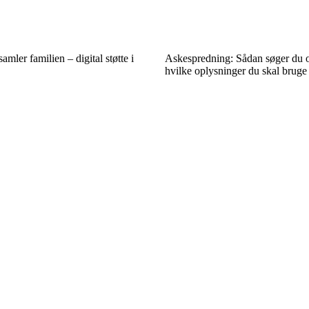
amler familien – digital støtte i
Askespredning: Sådan søger du o
hvilke oplysninger du skal bruge