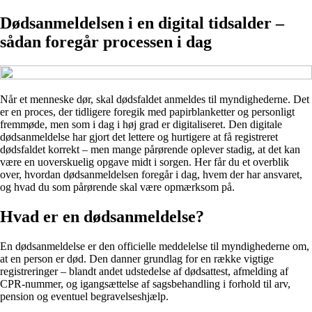
Dødsanmeldelsen i en digital tidsalder –
sådan foregår processen i dag
Når et menneske dør, skal dødsfaldet anmeldes til myndighederne. Det
er en proces, der tidligere foregik med papirblanketter og personligt
fremmøde, men som i dag i høj grad er digitaliseret. Den digitale
dødsanmeldelse har gjort det lettere og hurtigere at få registreret
dødsfaldet korrekt – men mange pårørende oplever stadig, at det kan
være en uoverskuelig opgave midt i sorgen. Her får du et overblik
over, hvordan dødsanmeldelsen foregår i dag, hvem der har ansvaret,
og hvad du som pårørende skal være opmærksom på.
Hvad er en dødsanmeldelse?
En dødsanmeldelse er den officielle meddelelse til myndighederne om,
at en person er død. Den danner grundlag for en række vigtige
registreringer – blandt andet udstedelse af dødsattest, afmelding af
CPR-nummer, og igangsættelse af sagsbehandling i forhold til arv,
pension og eventuel begravelseshjælp.