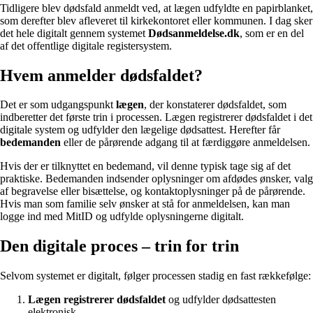
Tidligere blev dødsfald anmeldt ved, at lægen udfyldte en papirblanket,
som derefter blev afleveret til kirkekontoret eller kommunen. I dag sker
det hele digitalt gennem systemet
Dødsanmeldelse.dk
, som er en del
af det offentlige digitale registersystem.
Hvem anmelder dødsfaldet?
Det er som udgangspunkt
lægen
, der konstaterer dødsfaldet, som
indberetter det første trin i processen. Lægen registrerer dødsfaldet i det
digitale system og udfylder den lægelige dødsattest. Herefter får
bedemanden
eller de pårørende adgang til at færdiggøre anmeldelsen.
Hvis der er tilknyttet en bedemand, vil denne typisk tage sig af det
praktiske. Bedemanden indsender oplysninger om afdødes ønsker, valg
af begravelse eller bisættelse, og kontaktoplysninger på de pårørende.
Hvis man som familie selv ønsker at stå for anmeldelsen, kan man
logge ind med MitID og udfylde oplysningerne digitalt.
Den digitale proces – trin for trin
Selvom systemet er digitalt, følger processen stadig en fast rækkefølge:
Lægen registrerer dødsfaldet
og udfylder dødsattesten
elektronisk.