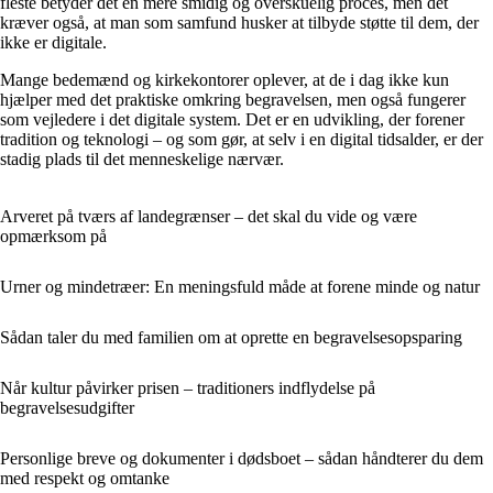
fleste betyder det en mere smidig og overskuelig proces, men det
kræver også, at man som samfund husker at tilbyde støtte til dem, der
ikke er digitale.
Mange bedemænd og kirkekontorer oplever, at de i dag ikke kun
hjælper med det praktiske omkring begravelsen, men også fungerer
som vejledere i det digitale system. Det er en udvikling, der forener
tradition og teknologi – og som gør, at selv i en digital tidsalder, er der
stadig plads til det menneskelige nærvær.
Arveret på tværs af landegrænser – det skal du vide og være
opmærksom på
Urner og mindetræer: En meningsfuld måde at forene minde og natur
Sådan taler du med familien om at oprette en begravelsesopsparing
Når kultur påvirker prisen – traditioners indflydelse på
begravelsesudgifter
Personlige breve og dokumenter i dødsboet – sådan håndterer du dem
med respekt og omtanke