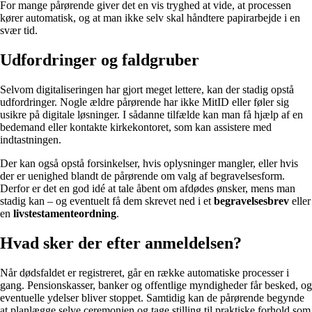
For mange pårørende giver det en vis tryghed at vide, at processen
kører automatisk, og at man ikke selv skal håndtere papirarbejde i en
svær tid.
Udfordringer og faldgruber
Selvom digitaliseringen har gjort meget lettere, kan der stadig opstå
udfordringer. Nogle ældre pårørende har ikke MitID eller føler sig
usikre på digitale løsninger. I sådanne tilfælde kan man få hjælp af en
bedemand eller kontakte kirkekontoret, som kan assistere med
indtastningen.
Der kan også opstå forsinkelser, hvis oplysninger mangler, eller hvis
der er uenighed blandt de pårørende om valg af begravelsesform.
Derfor er det en god idé at tale åbent om afdødes ønsker, mens man
stadig kan – og eventuelt få dem skrevet ned i et
begravelsesbrev
eller
en
livstestamenteordning
.
Hvad sker der efter anmeldelsen?
Når dødsfaldet er registreret, går en række automatiske processer i
gang. Pensionskasser, banker og offentlige myndigheder får besked, og
eventuelle ydelser bliver stoppet. Samtidig kan de pårørende begynde
at planlægge selve ceremonien og tage stilling til praktiske forhold som